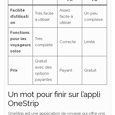
Facilité
Assez
Très facile
Un peu
d’utilisati
facile à
à utiliser
complexe
on
utiliser
Fonctions
pour les
Très
Correcte
Limité
voyageurs
complète
solos
Gratuit
avec des
Prix
Payant
Gratuit
options
payantes
Un mot pour finir sur l’appli
OneStrip
OneStrip est une application de voyage qui offre une